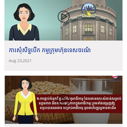
ការសុំសិទ្ធបើក កម្មក្រុមហ៊ុនទេសចរណ៏
Aug 23,2021