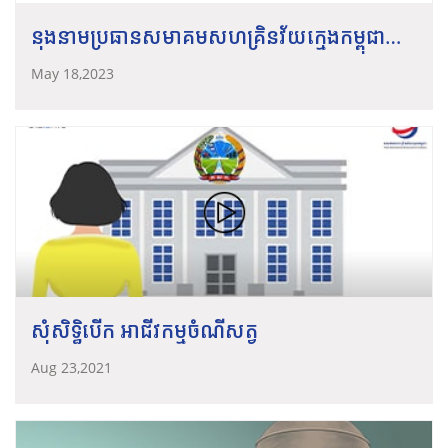
នុងនាមប្រធានសមាគមសហគ្រិនវ័យក្មេងកម្ពុជា
ឧកញ៉ា ប៉ិច បូឡែន សូមអំពាវនាវដល់សមាជិក
May 18,2023
សមាជិកា ចូលរួមឱ្យបានគ្រប់ៗគ្នាក្នុង “សន្និបាត
ពាក់កណ្ដាលឆ្នាំ និងការបោះឆ្នោតជ្រើសតាំងក្រុម
ប្រឹក្សាភិបាល អាណត្តិ ២០២៤-២០២៦”
សុំសិទ្ធិបើក អាជីវកម្មចំណីសត្វ
Aug 23,2021