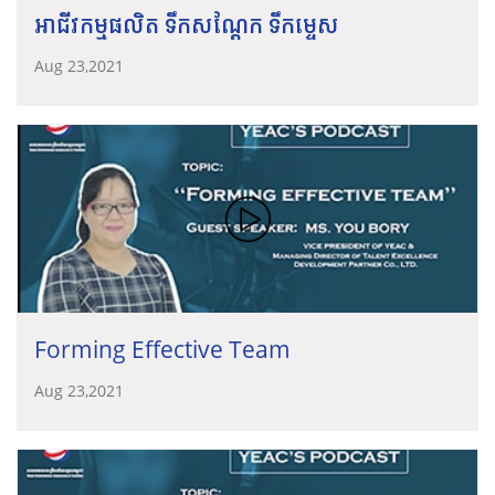
អាជីវកម្មផលិត ទឹកសណ្តែក ទឹកម្ទេស
Aug 23,2021
Forming Effective Team
Aug 23,2021